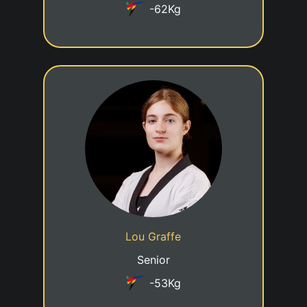
-62Kg
2eme DAN
20/12/2007
Date de naissance
Cadre nationale - A4
Statut
Taekwondo Centre Luxembourg
Club
Lou Graffe
Senior
-53Kg