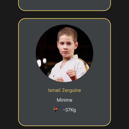
8eme KUP
18/09/2015
Date de naissance
Cadre jeune talent
Statut
Ismail Zerguine
Taekwondo Team Beckerich
Club
Minime
-37Kg