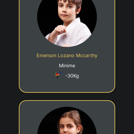
24/06/2015
Date de naissance
Cadre jeune talent
Statut
Emerson Lozano Mccarthy
Taekwondo Club Steinfort
Club
Minime
-30Kg
6eme KUP