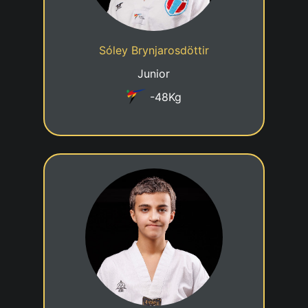
Cadre jeune talent
Statut
Sóley Brynjarosdöttir
Siam Taekwondo Luxembourg
Club
Junior
-48Kg
4eme KUP
02/12/2012
Date de naissance
Cadre jeune talent
Statut