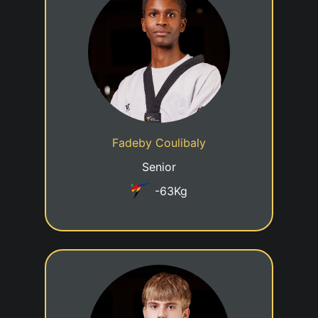
1er KUP
21/12/2007
Date de naissance
Cadre nationale - A4
Statut
Fadeby Coulibaly
Taekwondo Centre Luxembourg
Club
Senior
-63Kg
1er POOM