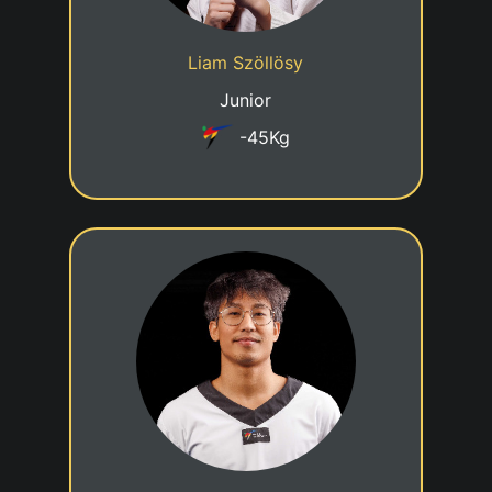
Cadre nationale - A1
Statut
Liam Szöllösy
Taekwondo Club Grevenmacher
Club
Junior
-45Kg
1er DAN
12/12/2002
Date de naissance
Cadre nationale - A2
Statut