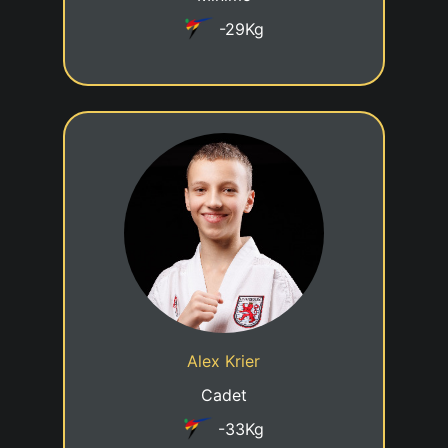
-29Kg
7eme KUP
07/07/2013
Date de naissance
Cadre jeune talent
Statut
Alex Krier
Taekwondo Team Beckerich
Club
Cadet
-33Kg