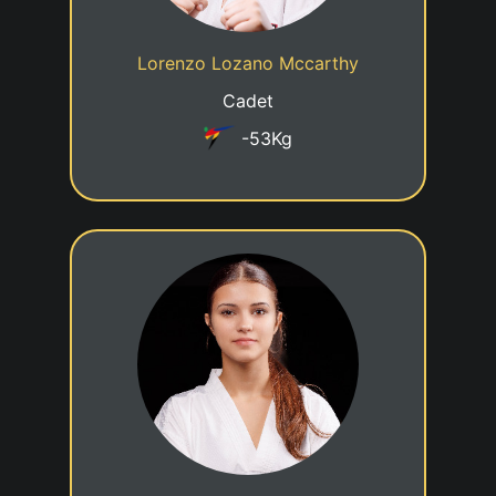
Cadre jeune talent
Statut
Lorenzo Lozano Mccarthy
Taekwondo Club Steinfort
Club
Cadet
-53Kg
6eme KUP
13/03/2011
Date de naissance
Cadre jeune talent
Statut