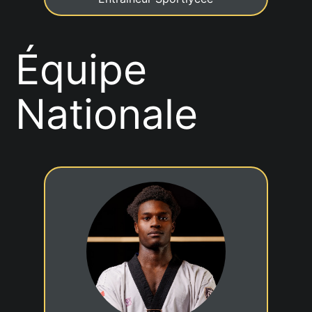
Équipe
Nationale
1er DAN
01/09/2001
Date de naissance
COSL Promotion - P5
Statut