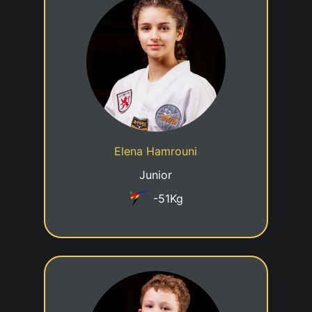
8eme KUP
20/11/2011
Date de naissance
Cadre jeune talent
Statut
Elena Hamrouni
Taekwondo Centre Luxembourg
Club
Junior
-51Kg
6eme KUP