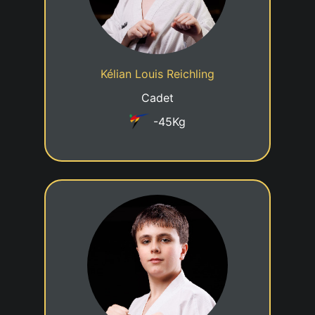
Cadre jeune talent
Statut
Kélian Louis Reichling
Taekwondo Club Steinfort
Club
Cadet
-45Kg
4eme KUP
23/01/2014
Date de naissance