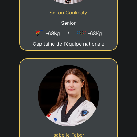
Taekwondo Centre Luxembourg
Club
Sekou Coulibaly
Senior
-68Kg
/
-68Kg
Capitaine de l'équipe nationale
3eme DAN
08/07/1994
Date de naissance
Cadre nationale - A9
Statut
Taekwondo Club Steinfort
Club
Isabelle Faber