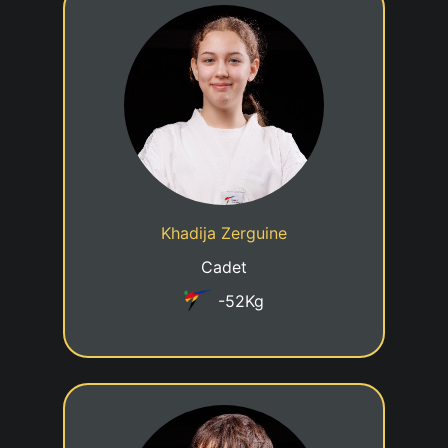
6eme KUP
07/02/2014
Date de naissance
Cadre jeune talent
Statut
Khadija Zerguine
Taekwondo Team Beckerich
Club
Cadet
-52Kg
4eme KUP