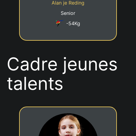
Alan je Reding
Taekwondo Club Steinfort
Club
Senior
-54Kg
Cadre jeunes
talents
4eme KUP