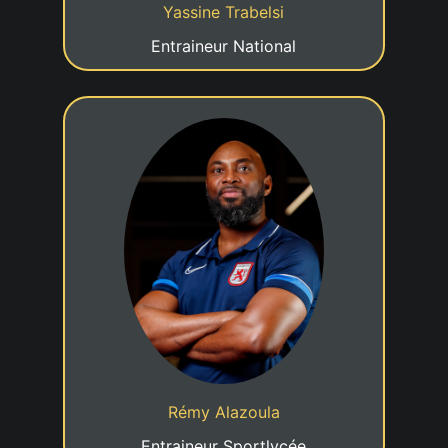
Yassine Trabelsi
Entraineur National
4eme DAN
30/07/1985
Date de naissance
Entraineur LuxQF5
Rémy Alazoula
Entraineur Sportlycée