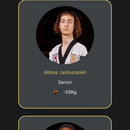
1er KUP
20/01/2008
Date de naissance
Cadre nationale - A4
Statut
Abbas Jadouzadeh
Taekwondo Centre Luxembourg
Club
Senior
-59Kg