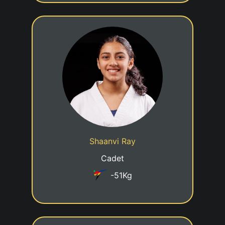
4eme KUP
04/05/2013
Date de naissance
Cadre jeune talent
Statut
Shaanvi Ray
Taekwondo Club Esch-sur-Alzette
Club
Cadet
-51Kg