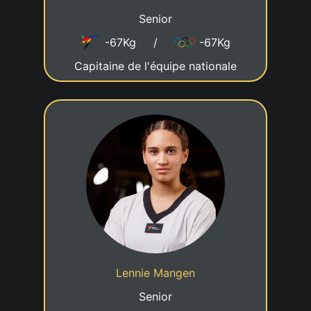
Senior
-67Kg
/
-67Kg
Capitaine de l'équipe nationale
1er DAN
04/06/2007
Date de naissance
Cadre nationale - A4
Statut
Taekwondo Team Beckerich
Club
Lennie Mangen
Membre du Sportlycée
Senior