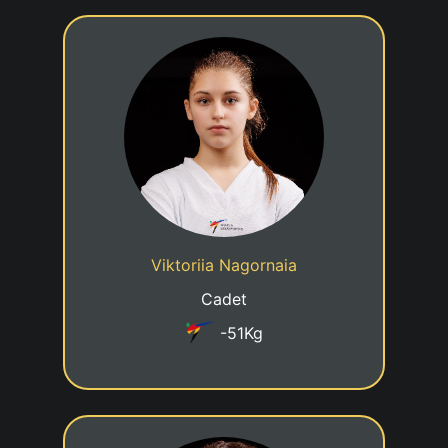
4eme KUP
03/05/2012
Date de naissance
Cadre jeune talent
Statut
Viktoriia Nagornaia
Taekwondo Centre Luxembourg
Club
Cadet
-51Kg