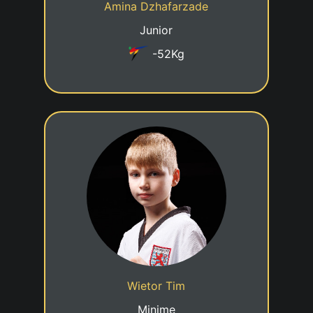
Amina Dzhafarzade
Taekwondo Team Beckerich
Club
Junior
-52Kg
6eme KUP
08/02/2016
Date de naissance
Cadre jeune talent
Statut
Wietor Tim
Taekwondo Team Beckerich
Club
Minime