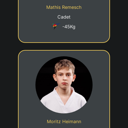
Mathis Remesch
Taekwondo Club Grevenmacher
Club
Cadet
-45Kg
2eme KUP
06/11/2012
Date de naissance
Cadre jeune talent
Statut
Moritz Heimann
Taekwondo Club Grevenmacher
Club