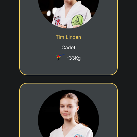
13/10/2014
Date de naissance
Cadre jeune talent
Statut
Tim Linden
Taekwondo Dalheim
Club
Cadet
-33Kg
8eme KUP
28/11/2011
Date de naissance