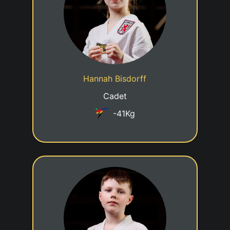
12/06/2014
Date de naissance
Cadre jeune talent
Statut
Hannah Bisdorff
Taekwondo Club Steinfort
Club
Cadet
-41Kg
4eme KUP
06/08/2014
Date de naissance