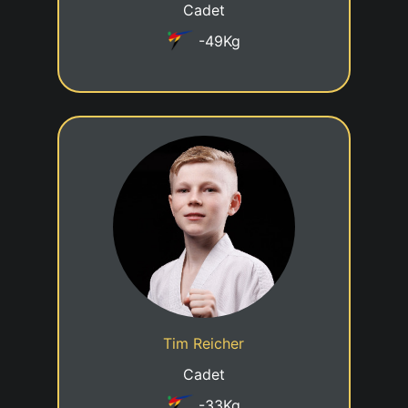
Cadet
-49Kg
8eme KUP
12/07/2013
Date de naissance
Cadre jeune talent
Statut
Tim Reicher
Taekwondo Club Grevenmacher
Club
Cadet
-33Kg