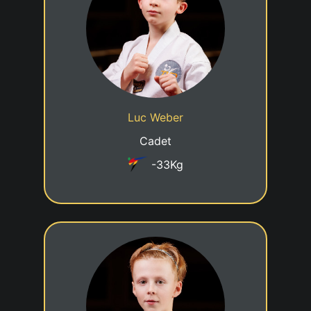
05/03/2013
Date de naissance
Cadre jeune talent
Statut
Luc Weber
Taekwondo Centre Luxembourg
Club
Cadet
-33Kg
2eme KUP