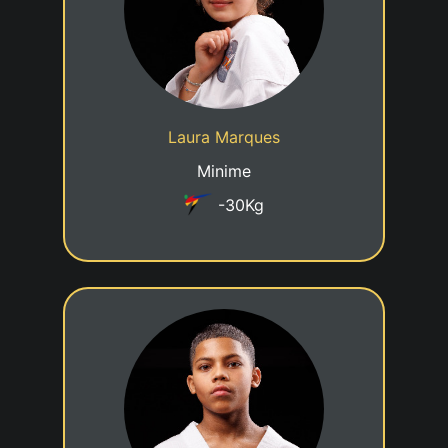
15/05/2016
Date de naissance
Cadre jeune talent
Statut
Laura Marques
Taekwondo Centre Luxembourg
Club
Minime
-30Kg
7eme KUP
05/01/2014
Date de naissance