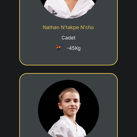
Cadre jeune talent
Statut
Nathan N'takpe N'cho
Wisdom Dragon Academy Diekirch
Club
Cadet
-45Kg
6eme KUP
18/11/2015
Date de naissance
Cadre jeune talent
Statut