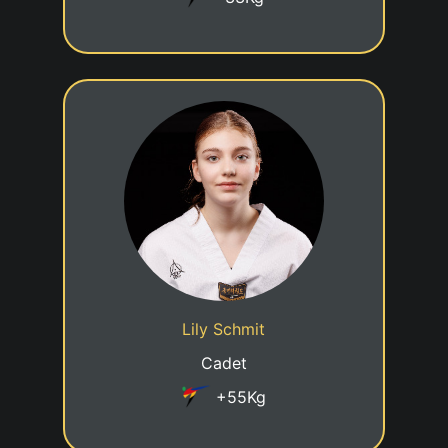
6eme KUP
05/10/2012
Date de naissance
Cadre jeune talent
Statut
Lily Schmit
Taekwondo Club Grevenmacher
Club
Cadet
+55Kg