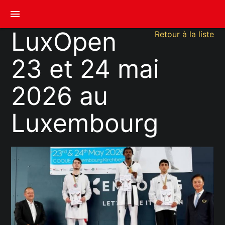
menu
LuxOpen
Retour à la liste
23 et 24 mai
2026 au
Luxembourg