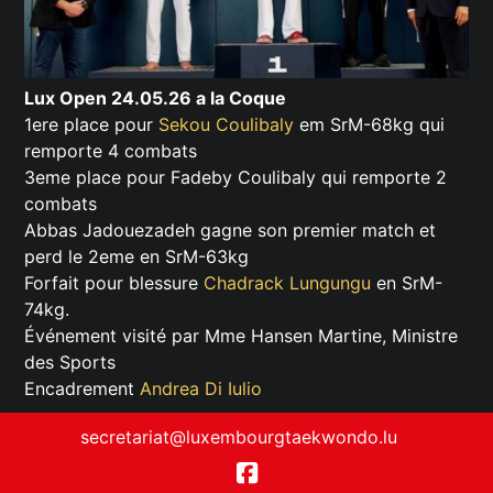
Lux Open 24.05.26 a la Coque
1ere place pour
Sekou Coulibaly
em SrM-68kg qui
remporte 4 combats
3eme place pour Fadeby Coulibaly qui remporte 2
combats
Abbas Jadouezadeh gagne son premier match et
perd le 2eme en SrM-63kg
Forfait pour blessure
Chadrack Lungungu
en SrM-
74kg.
Événement visité par Mme Hansen Martine, Ministre
des Sports
Encadrement
Andrea Di Iulio
secretariat@luxembourgtaekwondo.lu