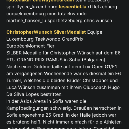
sportlycee_luxembourg
lessentiel.lu
rtl.letzebuerg
coqueluxembourg mundotaekwondo
martine_hansen_lu sportletzebuerg chris.wunsch
ChristopherWunsch
SilverMedalist
Équipe
Luxembourg Taekwondo GrandPrix
EuropéenMoment Fier
SILBER Medaille für Christopher Wünsch auf dem E6
ETU GRAND PRIX RAMUS in Sofia (Bulgarien)
Nach seiner Goldmedaille auf dem Lux Open G1/E1
am vergangenen Wochenende war es diesmal ein E6
Turnier, welches die beiden Brüder Christopher und
Luca Wünsch zusammen mit ihrem Clubcoach Hugo
Da Silva Lopes bestritten.
In der Asics Arena in Sofia waren die
Kampfbedingungen schwierig. Draußen herrschten in
Sofia angenehme 25 Grad. In der Halle jedoch war
es brütend heiß. Nicht immer einfach für die Athleten
unter solchen Bedingungen abzuliefern. Gemeldet