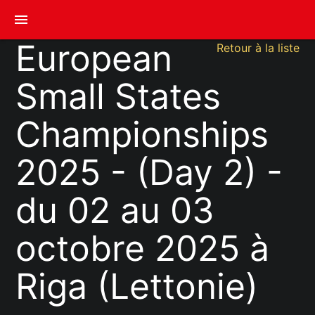
menu
European
Retour à la liste
Small States
Championships
2025 - (Day 2) -
du 02 au 03
octobre 2025 à
Riga (Lettonie)