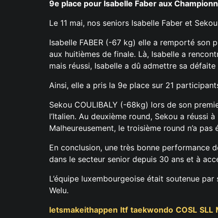
9e place pour Isabelle Faber aux Champion
Le 11 mai, nos seniors Isabelle Faber et Sek
Isabelle FABER (-67 kg) elle a remporté son
aux huitièmes de finale. Là, Isabelle a ren
mais réussi, Isabelle a dû admettre sa défaite
Ainsi, elle a pris la 9e place sur 21 participan
Sekou COULIBALY (-68kg) lors de son premier
l’Italien. Au deuxième round, Sekou a réussi à
Malheureusement, le troisième round n’a pas ét
En conclusion, une très bonne performance de 
dans le secteur senior depuis 30 ans et à ac
L’équipe luxembourgeoise était soutenue par so
Welu.
letsmakeithappen
ltf
taekwondo
COSL
SLL