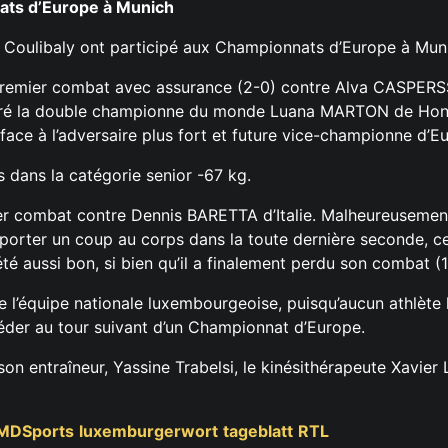
nats d’Europe à Munich
ou Coulibaly ont participé aux Championnats d’Europe à Mun
 premier combat avec assurance (2-0) contre Alva CASPERSS
contré la double championne du monde Luana MARTON de Hong
 face à l’adversaire plus fort et future vice-championne d’E
ts dans la catégorie senior -67 kg.
 combat contre Dennis BARETTA d’Italie. Malheureusement, 
 porter un coup au corps dans la toute dernière seconde, ce
é aussi bon, si bien qu’il a finalement perdu son combat (1
l’équipe nationale luxembourgeoise, puisqu’aucun athlète lu
céder au tour suivant d’un Championnat d’Europe.
n entraîneur, Yassine Trabelsi, le kinésithérapeute Xavier 
MDSports
luxemburgerwort
tageblatt
RTL