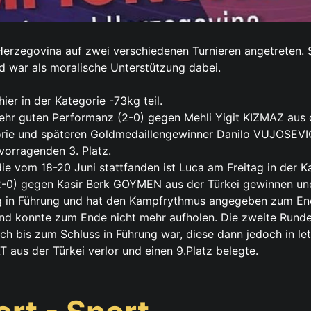
erzegovina auf zwei verschiedenen Turnieren angetreten. 
nd war als moralische Unterstützung dabei.
r in der Kategorie -73kg teil.
hr guten Performanz (2-0) gegen Mehli Yigit KIZMAZ aus de
gorie und späteren Goldmedaillengewinner Danilo VUJOSEVI
vorragenden 3. Platz.
e vom 18-20 Juni stattfanden ist Luca am Freitag in der K
-0) gegen Kasir Berk GOYMEN aus der Türkei gewinnen und 
g in Führung und hat den Kampfrythmus angegeben zum Ende
t und konnte zum Ende nicht mehr aufholen. Die zweite Run
auch bis zum Schluss in Führung war, diese dann jedoch in 
 aus der Türkei verlor und einen 9.Platz belegte.