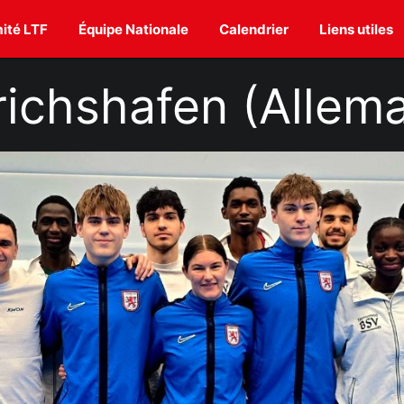
ité LTF
Équipe Nationale
Calendrier
Liens utiles
richshafen (Allem